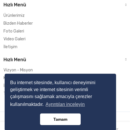
Hızlı Menü
Ürünlerimiz
Bizden Haberler
Foto Galeri
Video Galeri
İletişim
Hızlı Menü
Vizyon - Misyon
Kalite Taahhüdü
Bu internet sitesinde, kullanıcı deneyimini
İş Sağlığı ve İş Güvenliği Politikası
geliştirmek ve internet sitesinin verimli
Teknik Servisler
çalışmasını sağlamak amacıyla çerezler
kullanılmaktadır.
Ayrıntıları inceleyin
DNS DIGITAL
Tamam
Anasayfa
Teknik Destek
İletişim
Ürünler